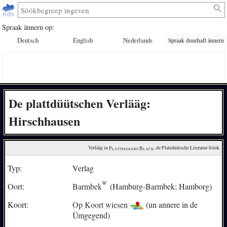
Spraak ännern op:
Deutsch
English
Nederlands
Spraak duurhaft ännern
De plattdüütschen Verlääg:
Hirschhausen
Verlääg in 
Plattmakers Black
, de Plattdüütsche Literatur-Söök
Typ:
Verlag
Oort:
Barmbek
(Hamburg-Barmbek; Hamborg)
Koort:
Op Koort wiesen
(un annere in de
Ümgegend)