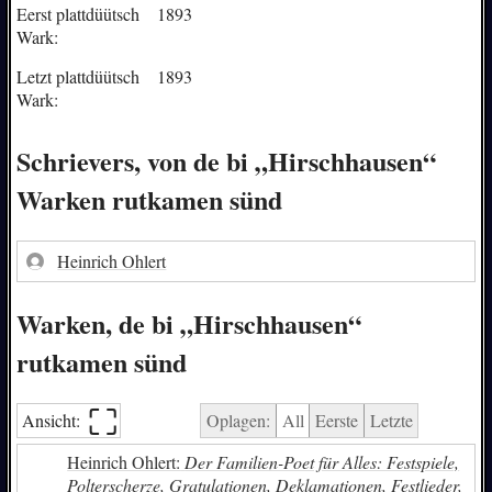
Eerst plattdüütsch
1893
Wark:
Letzt plattdüütsch
1893
Wark:
Schrievers, von de bi „Hirschhausen“
Warken rutkamen sünd
Heinrich Ohlert
Warken, de bi „Hirschhausen“
rutkamen sünd
⛶︎
Ansicht:
Oplagen:
All
Eerste
Letzte
Heinrich Ohlert:
Der Familien-Poet für Alles: Festspiele,
Polterscherze, Gratulationen, Deklamationen, Festlieder,