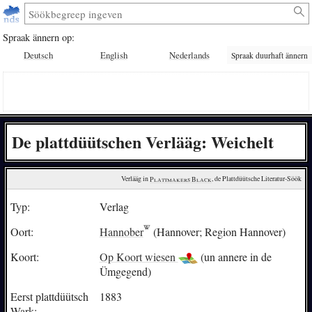
Spraak ännern op:
Deutsch
English
Nederlands
Spraak duurhaft ännern
De plattdüütschen Verlääg: Weichelt
Verlääg in 
Plattmakers Black
, de Plattdüütsche Literatur-Söök
Typ:
Verlag
Oort:
Hannober
(Hannover; Region Hannover)
Koort:
Op Koort wiesen
(un annere in de
Ümgegend)
Eerst plattdüütsch
1883
Wark: