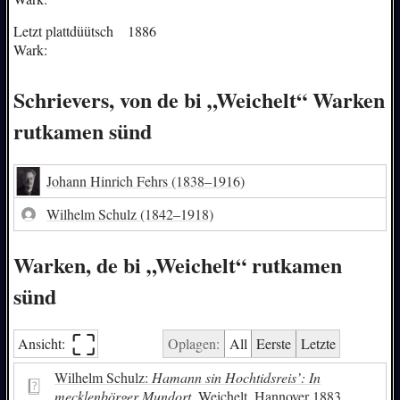
Letzt plattdüütsch
1886
Wark:
Schrievers, von de bi „Weichelt“ Warken
rutkamen sünd
Johann Hinrich Fehrs
(1838–1916)
Wilhelm Schulz
(1842–1918)
Warken, de bi „Weichelt“ rutkamen
sünd
⛶︎
Ansicht:
Oplagen:
All
Eerste
Letzte
Wilhelm Schulz:
Hamann sin Hochtidsreis’: In
mecklenbörger Mundort.
Weichelt, Hannover 1883