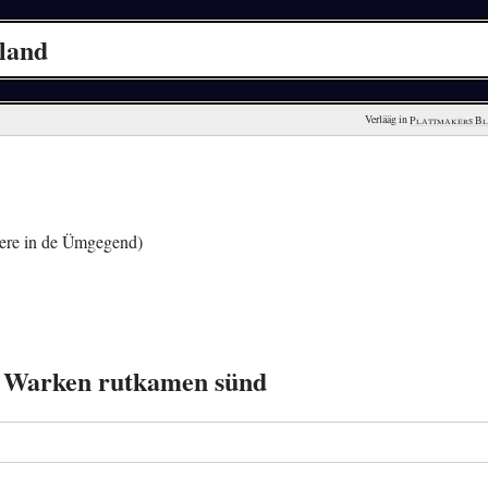
rland
Verlääg in 
Plattmakers B
ere in de Ümgegend)
d“ Warken rutkamen sünd