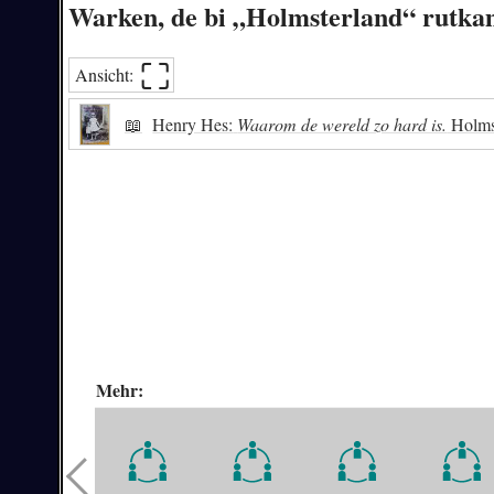
Warken, de bi „Holmsterland“ rutka
⛶︎
Ansicht:
📖
Henry Hes:
Waarom de wereld zo hard is.
Holmst
Mehr: