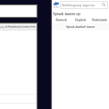
Spraak ännern op:
Deutsch
English
Nederlands
Spraak duurhaft ännern
lack
, de Plattdüütsche Literatur-Söök