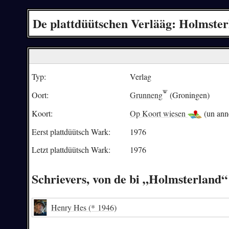
De plattdüütschen Verlääg: Holmste
Typ:
Verlag
Oort:
Grunneng
(Groningen)
Koort:
Op Koort wiesen
(un ann
Eerst plattdüütsch Wark:
1976
Letzt plattdüütsch Wark:
1976
Schrievers, von de bi „Holmsterlan
Henry Hes
(* 1946)