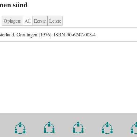
men sünd
Oplagen:
All
Eerste
Letzte
erland, Groningen [1976],
ISBN
90-6247-008-4