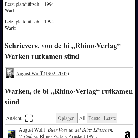
Eerst plattdüütsch
1994
Wark:
Letzt plattdüütsch
1994
Wark:
Schrievers, von de bi „Rhino-Verlag“
Warken rutkamen sünd
August Wulff
(1902–2002)
Warken, de bi „Rhino-Verlag“ rutkamen
sünd
⛶︎
Ansicht:
Oplagen:
All
Eerste
Letzte
August Wulff:
Buer Voss un dei Blitz: Läuschen,
Vertellers.
Rhino-Verlag, Arnstadt 1994,