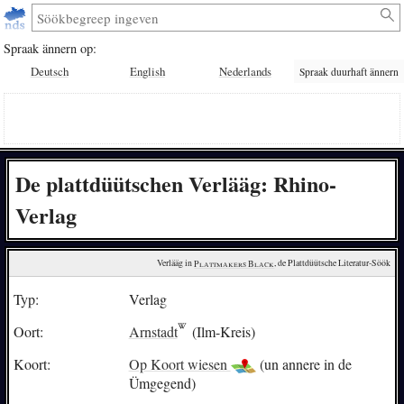
Spraak ännern op:
Deutsch
English
Nederlands
Spraak duurhaft ännern
De plattdüütschen Verlääg: Rhino-
Verlag
Verlääg in 
Plattmakers Black
, de Plattdüütsche Literatur-Söök
Typ:
Verlag
Oort:
Arnstadt
(Ilm-Kreis)
Koort:
Op Koort wiesen
(un annere in de
Ümgegend)