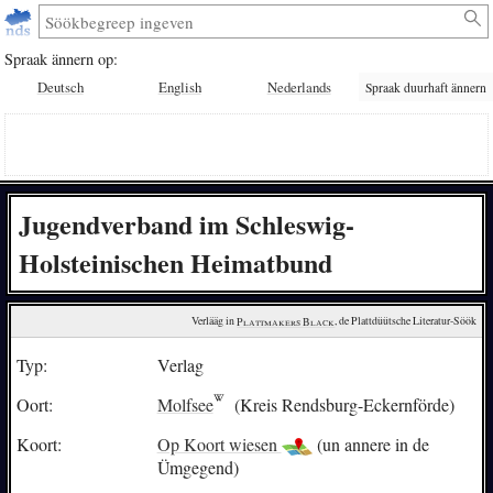
Spraak ännern op:
Deutsch
English
Nederlands
Spraak duurhaft ännern
Jugendverband im Schleswig-
Holsteinischen Heimatbund
Verlääg in 
Plattmakers Black
, de Plattdüütsche Literatur-Söök
Typ:
Verlag
Oort:
Molfsee
(Kreis Rendsburg-Eckernförde)
Koort:
Op Koort wiesen
(un annere in de
Ümgegend)