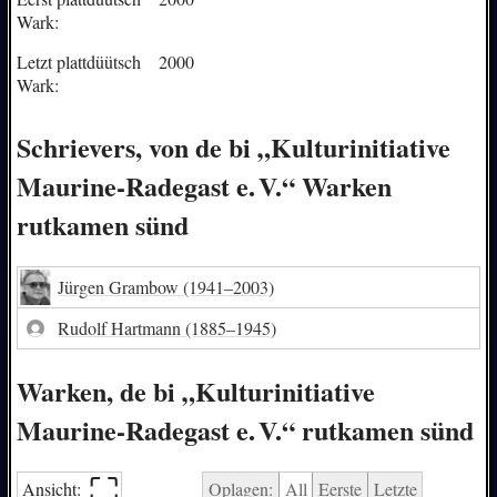
Wark:
Letzt plattdüütsch
2000
Wark:
Schrievers, von de bi „Kulturinitiative
Maurine-Radegast e. V.“ Warken
rutkamen sünd
Jürgen Grambow
(1941–2003)
Rudolf Hartmann
(1885–1945)
Warken, de bi „Kulturinitiative
Maurine-Radegast e. V.“ rutkamen sünd
⛶︎
Ansicht:
Oplagen:
All
Eerste
Letzte