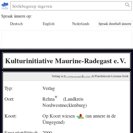
Spraak ännern op:
Deutsch
English
Nederlands
Spraak duurhaft ännern
Kulturinitiative Maurine-Radegast e. V.
Verlääg in 
Plattmakers Black
, de Plattdüütsche Literatur-Söök
Typ:
Verlag
Oort:
Rehna
(Landkreis
Nordwestmecklenburg)
Koort:
Op Koort wiesen
(un annere in de
Ümgegend)
Eerst plattdüütsch
2000