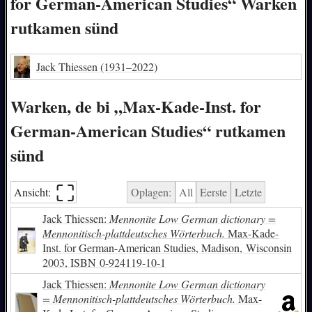
for German-American Studies“ Warken
rutkamen sünd
Jack Thiessen
(1931–2022)
Warken, de bi „Max-Kade-Inst. for
German-American Studies“ rutkamen
sünd
⛶︎
Ansicht:
Oplagen:
All
Eerste
Letzte
Jack Thiessen:
Mennonite Low German dictionary =
Mennonitisch-plattdeutsches Wörterbuch.
Max-Kade-
Inst. for German-American Studies, Madison, Wisconsin
2003,
ISBN
0-924119-10-1
Jack Thiessen:
Mennonite Low German dictionary
= Mennonitisch-plattdeutsches Wörterbuch.
Max-