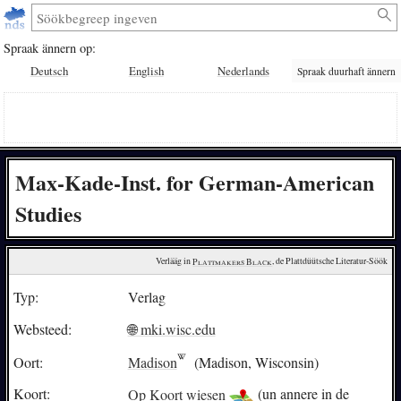
Spraak ännern op:
Deutsch
English
Nederlands
Spraak duurhaft ännern
Max-Kade-Inst. for German-American
Studies
Verlääg in 
Plattmakers Black
, de Plattdüütsche Literatur-Söök
Typ:
Verlag
Websteed:
🌐 mki.wisc.edu
Oort:
Madison
(Madison, Wisconsin)
Koort:
Op Koort wiesen
(un annere in de