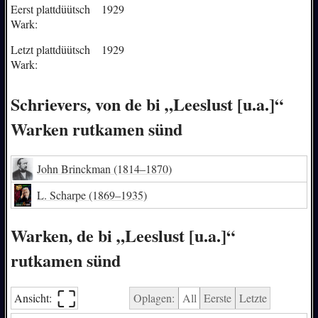
Eerst plattdüütsch
1929
Wark:
Letzt plattdüütsch
1929
Wark:
Schrievers, von de bi „Leeslust [u.a.]“
Warken rutkamen sünd
John Brinckman
(1814–1870)
L. Scharpe
(1869–1935)
Warken, de bi „Leeslust [u.a.]“
rutkamen sünd
⛶︎
Ansicht:
Oplagen:
All
Eerste
Letzte