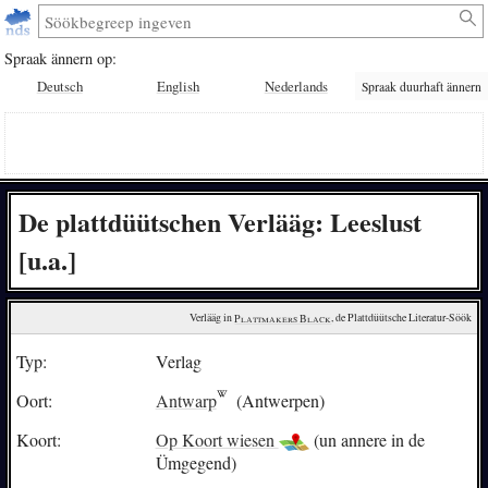
Spraak ännern op:
Deutsch
English
Nederlands
Spraak duurhaft ännern
De plattdüütschen Verlääg: Leeslust
[u.a.]
Verlääg in 
Plattmakers Black
, de Plattdüütsche Literatur-Söök
Typ:
Verlag
Oort:
Antwarp
(Antwerpen)
Koort:
Op Koort wiesen
(un annere in de
Ümgegend)