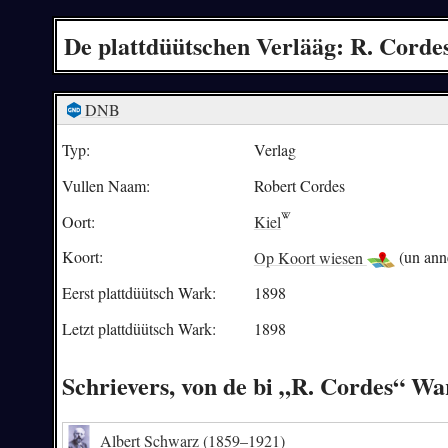
De plattdüütschen Verlääg: R. Corde
DNB
Typ:
Verlag
Vullen Naam:
Robert Cordes
Oort:
Kiel
Koort:
Op Koort wiesen
(un ann
Eerst plattdüütsch Wark:
1898
Letzt plattdüütsch Wark:
1898
Schrievers, von de bi „R. Cordes“ W
Albert Schwarz
(1859–1921)