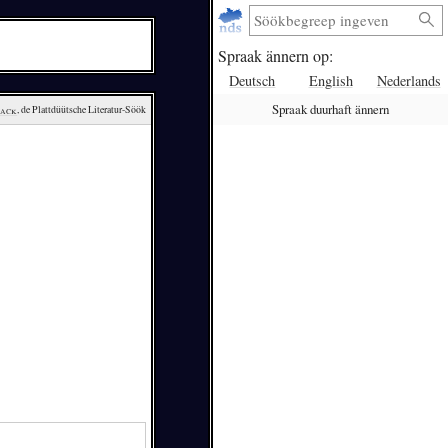
Spraak ännern op:
Deutsch
English
Nederlands
Spraak duurhaft ännern
lack
, de Plattdüütsche Literatur-Söök