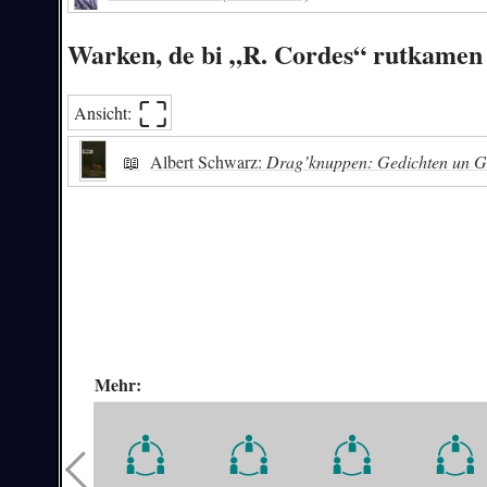
Warken, de bi „R. Cordes“ rutkamen
⛶︎
Ansicht:
📖
Albert Schwarz:
Drag’knuppen: Gedichten un Ges
Mehr: