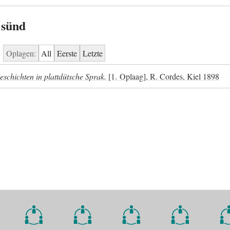
 sünd
Oplagen:
All
Eerste
Letzte
chichten in plattdütsche Sprak.
[1. Oplaag], R. Cordes, Kiel 1898