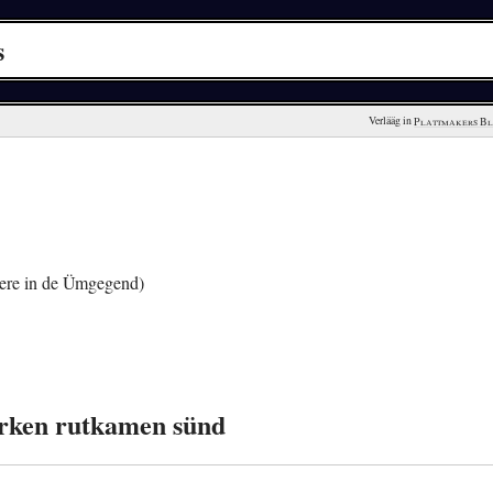
s
Verlääg in 
Plattmakers B
ere in de Ümgegend)
arken rutkamen sünd