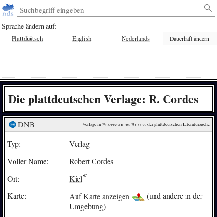
Sprache ändern auf:
Plattdüütsch
English
Nederlands
Dauerhaft ändern
Die plattdeutschen Verlage: R. Cordes
DNB
Verlage in 
Plattmakers Black
, der plattdeutschen Literatursuche
Typ:
Verlag
Voller Name:
Robert Cordes
Ort:
Kiel
Karte:
Auf Karte anzeigen
(und andere in der
Umgebung)