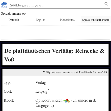
Spraak ännern op:
Deutsch
English
Nederlands
Spraak duurhaft ännern
De plattdüütschen Verlääg: Reinecke &
Voß
Verlääg in 
Plattmakers Black
, de Plattdüütsche Literatur-Söök
Typ:
Verlag
Oort:
Leipzig
Koort:
Op Koort wiesen
(un annere in de
Ümgegend)