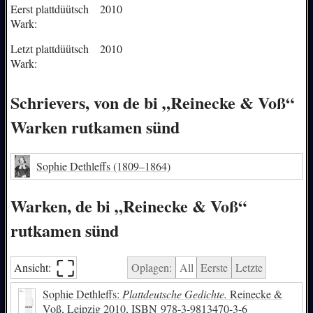
Eerst plattdüütsch
2010
Wark:
Letzt plattdüütsch
2010
Wark:
Schrievers, von de bi „Reinecke & Voß“
Warken rutkamen sünd
Sophie Dethleffs
(1809–1864)
Warken, de bi „Reinecke & Voß“
rutkamen sünd
⛶︎
Ansicht:
Oplagen:
All
Eerste
Letzte
Sophie Dethleffs:
Plattdeutsche Gedichte.
Reinecke &
Voß, Leipzig 2010,
ISBN
978-3-9813470-3-6