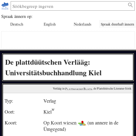
Spraak ännern op:
Deutsch
English
Nederlands
Spraak duurhaft ännern
De plattdüütschen Verlääg:
Universitätsbuchhandlung Kiel
Verlääg in 
Plattmakers Black
, de Plattdüütsche Literatur-Söök
Typ:
Verlag
Oort:
Kiel
Koort:
Op Koort wiesen
(un annere in de
Ümgegend)