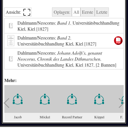
⛶︎
Ansicht:
Oplagen:
All
Eerste
Letzte
Dahlmann/Neocorus:
Band 1.
Universitätsbuchhandlung
Kiel, Kiel [1827]
Dahlmann/Neocorus:
Band 2.
Universitätsbuchhandlung Kiel, Kiel [1827]
Dahlmann/Neocorus:
Johann Adolfi’s, genannt
Neocorus, Chronik des Landes Dithmarschen.
Universitätsbuchhandlung Kiel, Kiel 1827, [2 Bannen]
Mehr:
Jacob
Möckel
Record Partner
Köppel
F. Oe