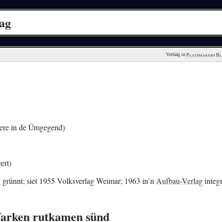
lag
Verlääg in 
Plattmakers B
ere in de Ümgegend)
ert)
 grünnt; siet 1955 Volksverlag Weimar; 1963 in’n
Aufbau-Verlag
integr
 Warken rutkamen sünd