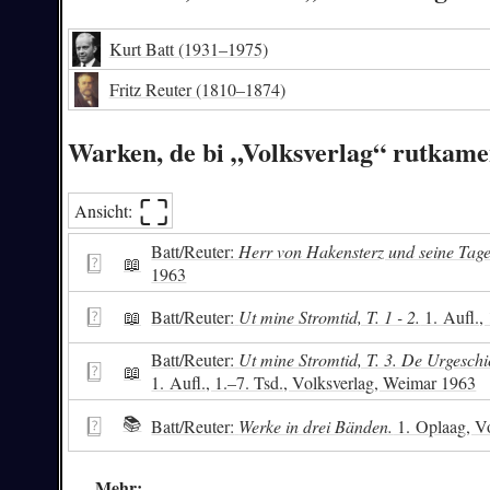
Kurt Batt
(1931–1975)
Fritz Reuter
(1810–1874)
Warken, de bi „Volksverlag“ rutkame
⛶︎
Ansicht:
Batt/Reuter:
Herr von Hakensterz und seine Tag
📖
1963
📖
Batt/Reuter:
Ut mine Stromtid, T. 1 - 2.
1. Aufl.,
Batt/Reuter:
Ut mine Stromtid, T. 3. De Urgeschi
📖
1. Aufl., 1.–7. Tsd., Volksverlag, Weimar 1963
📚
Batt/Reuter:
Werke in drei Bänden.
1. Oplaag, V
Mehr: