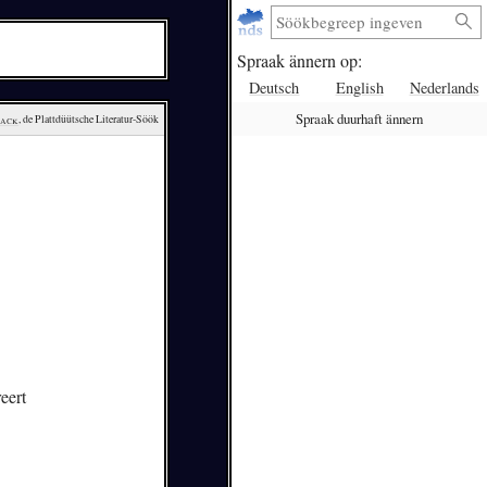
Spraak ännern op:
Deutsch
English
Nederlands
Spraak duurhaft ännern
lack
, de Plattdüütsche Literatur-Söök
eert