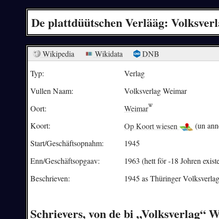
De plattdüütschen Verlääg: Volksver
Wikipedia
Wikidata
DNB
Typ:
Verlag
Vullen Naam:
Volksverlag Weimar
Oort:
Weimar
Koort:
Op Koort wiesen
(un ann
Start/Geschäftsopnahm:
1945
Enn/Geschäftsopgaav:
1963 (hett för -18 Johren existe
Beschrieven:
1945 as Thüringer Volksverlag
Schrievers, von de bi „Volksverlag“