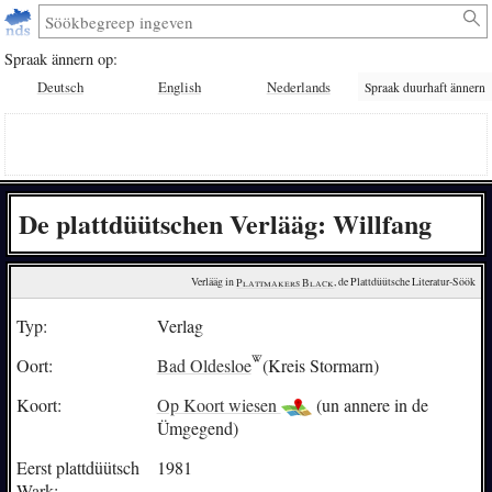
Spraak ännern op:
Deutsch
English
Nederlands
Spraak duurhaft ännern
De plattdüütschen Verlääg: Willfang
Verlääg in 
Plattmakers Black
, de Plattdüütsche Literatur-Söök
Typ:
Verlag
Oort:
Bad Oldesloe
(Kreis Stormarn)
Koort:
Op Koort wiesen
(un annere in de
Ümgegend)
Eerst plattdüütsch
1981
Wark: