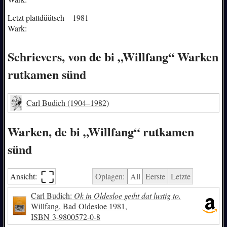
Letzt plattdüütsch
1981
Wark:
Schrievers, von de bi „Willfang“ Warken
rutkamen sünd
Carl Budich
(1904–1982)
Warken, de bi „Willfang“ rutkamen
sünd
⛶︎
Ansicht:
Oplagen:
All
Eerste
Letzte
Carl Budich:
Ok in Oldesloe geiht dat lustig to.
Willfang, Bad Oldesloe 1981,
ISBN
3-9800572-0-8