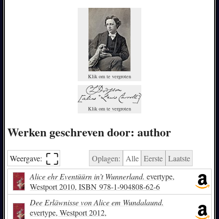
Klik om te vergroten
Klik om te vergroten
Werken geschreven door: author
⛶︎
Weergave:
Oplagen:
Alle
Eerste
Laatste
Alice ehr Eventüürn in’t Wunnerland.
evertype,
Westport 2010,
ISBN
978-1-904808-62-6
Dee Erläwnisse von Alice em Wundalaund.
evertype, Westport 2012,