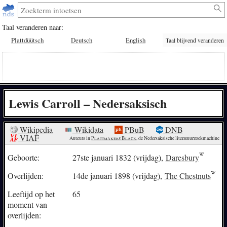
Taal veranderen naar:
Plattdüütsch
Deutsch
English
Taal blijvend veranderen
Lewis Carroll – Nedersaksisch
Wikipedia
Wikidata
PBuB
DNB
VIAF
Auteurs in 
Plattmakers Black
, de Nedersaksische literatuurzoekmachine
Geboorte:
27ste januari 1832 (vrijdag),
Daresbury
Overlijden:
14de januari 1898 (vrijdag),
The Chestnuts
Leeftijd op het
65
moment van
overlijden: