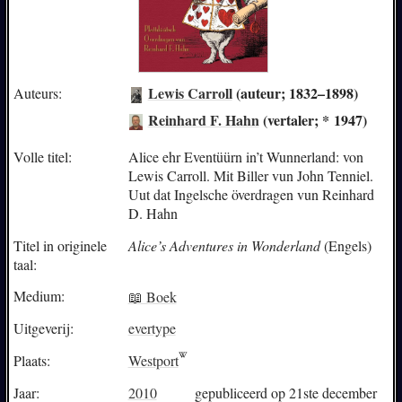
Lewis Carroll
(auteur; 1832–1898)
Auteurs:
Reinhard F. Hahn
(vertaler; * 1947)
Volle titel:
Alice ehr Eventüürn in’t Wunnerland: von
Lewis Carroll. Mit Biller vun John Tenniel.
Uut dat Ingelsche överdragen vun Reinhard
D. Hahn
Titel in originele
Alice’s Adventures in Wonderland
(Engels)
taal:
Medium:
📖 Boek
Uitgeverij:
evertype
Plaats:
Westport
Jaar:
2010
gepubliceerd op 21ste december