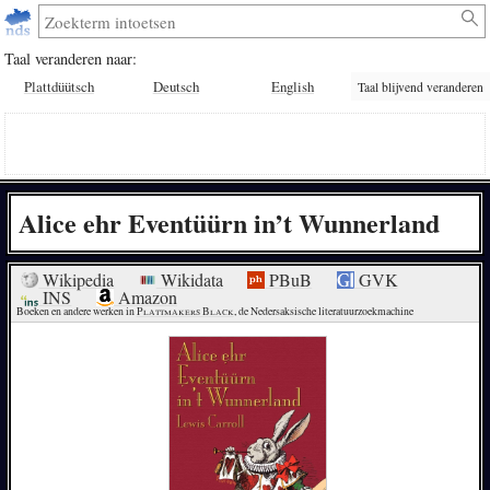
Taal veranderen naar:
Plattdüütsch
Deutsch
English
Taal blijvend veranderen
Alice ehr Eventüürn in’t Wunnerland
Wikipedia
Wikidata
PBuB
GVK
INS
Amazon
Boeken en andere werken in 
Plattmakers Black
, de Nedersaksische literatuurzoekmachine