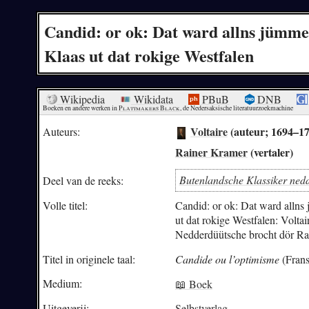
Candid: or ok: Dat ward allns jümme
Klaas ut dat rokige Westfalen
Wikipedia
Wikidata
PBuB
DNB
Boeken en andere werken in 
Plattmakers Black
, de Nedersaksische literatuurzoekmachine
Voltaire
(auteur; 1694–17
Auteurs:
Rainer Kramer
(vertaler)
Butenlandsche Klassiker nedd
Deel van de reeks:
Volle titel:
Candid: or ok: Dat ward allns
ut dat rokige Westfalen: Voltai
Nedderdüütsche brocht dör Rai
Titel in originele taal:
Candide ou l’optimisme
(Frans
Medium:
📖 Boek
Uitgeverij:
Selbstverlag