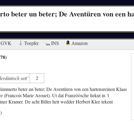
rto beter un beter; De Aventüren von een h
GVK
Toepfer
INS
Amazon
78)
erdüütsch sett’
2
 jümmerto beter un beter; De Aventüren von een hartensreinen Klaas
re (Francois Marie Arouet). Ut dat Franzöösche liekut in ’t
ner Kramer. De acht Biller hett wedder Herbert Klee tekent
)