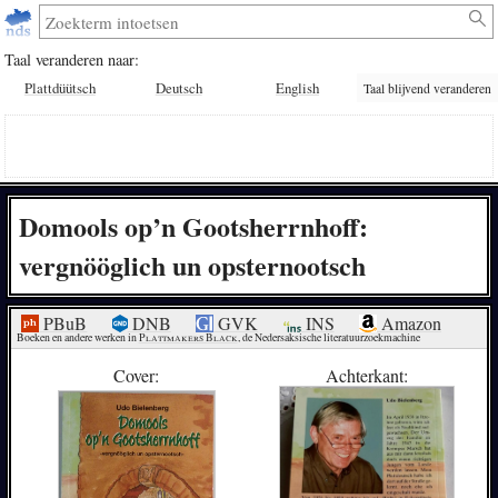
Taal veranderen naar:
Plattdüütsch
Deutsch
English
Taal blijvend veranderen
Domools op’n Gootsherrnhoff:
vergnööglich un opsternootsch
PBuB
DNB
GVK
INS
Amazon
Boeken en andere werken in 
Plattmakers Black
, de Nedersaksische literatuurzoekmachine
Cover:
Achterkant: