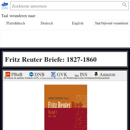
Taal veranderen naar:
Plattdüütsch
Deutsch
English
Taal blijvend veranderen
Fritz Reuter Briefe: 1827-1860
PBuB
DNB
GVK
INS
Amazon
Boeken en andere werken in 
Plattmakers Black
, de Nedersaksische literatuurzoekmachine