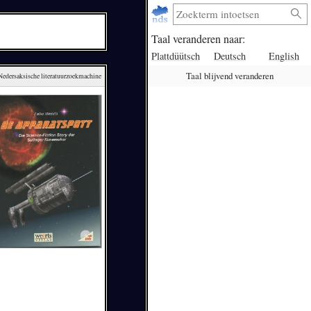
Taal veranderen naar:
Plattdüütsch
Deutsch
English
Taal blijvend veranderen
 Nedersaksische literatuurzoekmachine