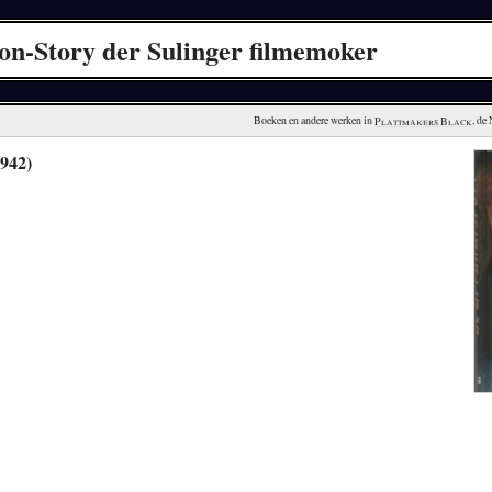
ion-Story der Sulinger filmemoker
Boeken en andere werken in 
Plattmakers Black
, de
1942)