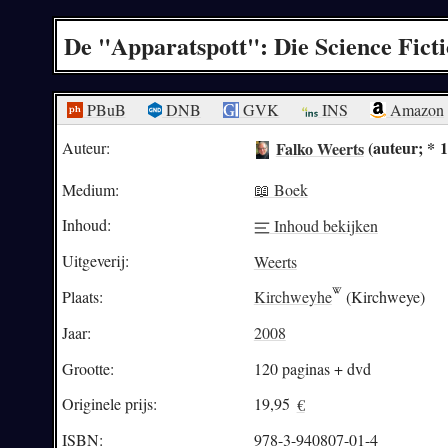
De "Apparatspott": Die Science Fict
PBuB
DNB
GVK
INS
Amazon
Falko Weerts
(auteur; * 
Auteur:
Medium:
📖 Boek
Inhoud:
Inhoud bekijken
Uitgeverij:
Weerts
Plaats:
Kirchweyhe
(Kirchweye)
Jaar:
2008
Grootte:
120 paginas + dvd
Originele prijs:
19,95
€
ISBN:
978-3-940807-01-4