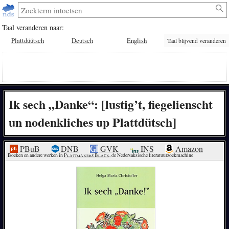
Taal veranderen naar:
Plattdüütsch
Deutsch
English
Taal blijvend veranderen
Ik sech „Danke“: [lustig’t, fiegelienscht
un nodenkliches up Plattdütsch]
PBuB
DNB
GVK
INS
Amazon
Boeken en andere werken in 
Plattmakers Black
, de Nedersaksische literatuurzoekmachine