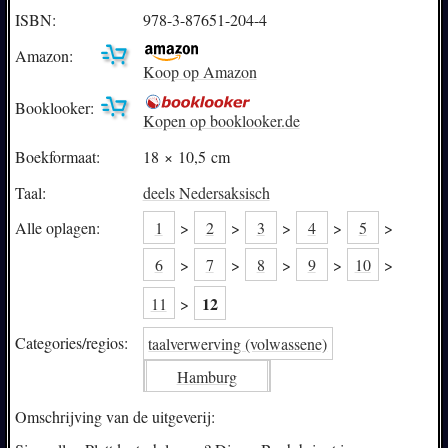
ISBN:
978-3-87651-204-4
Amazon:
Koop op Amazon
Booklooker:
Kopen op booklooker.de
Boekformaat:
18 × 10,5 cm
Taal:
deels Nedersaksisch
1
>
2
>
3
>
4
>
5
>
Alle oplagen:
6
>
7
>
8
>
9
>
10
>
12
11
>
Categories/
regios:
taalverwerving (volwassene)
Hamburg
Omschrijving van de uitgeverij: