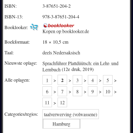
ISBN:
3-87651-204-2
ISBN-13:
978-3-87651-204-4
Booklooker:
Kopen op booklooker.de
Boekformaat:
18 × 10,5 cm
Taal:
deels Nedersaksisch
Nieuwste oplage:
Sprachführer Plattdüütsch: ein Lehr- und
Lernbuch
(12e druk, 2019)
2
Alle oplagen:
1
>
>
3
>
4
>
5
>
6
>
7
>
8
>
9
>
10
>
11
>
12
Categories/
regios:
taalverwerving (volwassene)
Hamburg