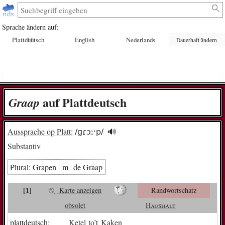
Sprache ändern auf:
Plattdüütsch
English
Nederlands
Dauerhaft ändern
auf Plattdeutsch
Graap
Aussprache op Platt:
/ɡɾɔːˑp/
🔊︎
Substantiv
Plural:
Gra­pen
m
de Graap
[1]
Karte anzeigen
Randwortschatz
obsolet
Haushalt
plattdeutsch:
Ketel
to
’t
Kaken