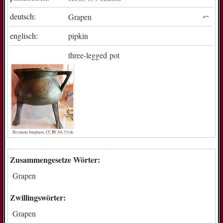
deutsch:
Grapen
englisch:
pipkin
three-legged
pot
Hermann Junghans, CC BY-SA 3.0 de
Zusammengesetze Wörter:
Grapen
Zwillingswörter:
Grapen