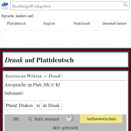
Sprache ändern auf:
Plattdüütsch
English
Nederlands
Dauerhaft ändern
auf Plattdeutsch
Draak
Identische Wörter ›››
Draak
❔︎
Aussprache op Platt:
/dɾɔːˑk/
Substantiv
Plural:
Dra­ken
m
de Draak
[1]
Karte anzeigen
Aufbauwortschatz
aktiv gebraucht