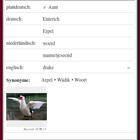
plattdeutsch:
♂
Aant
deutsch:
Enterich
Erpel
niederländisch:
woerd
mannetjeseend
englisch:
drake
Synonyme:
Arpel
Wädik
Woort
Steevven1, CC BY 2.5