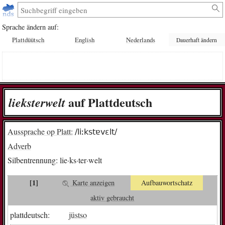
Sprache ändern auf:
Plattdüütsch
English
Nederlands
Dauerhaft ändern
auf Plattdeutsch
lie­ks­ter­welt
Aussprache op Platt:
/liːkstɐvɛlt/
Adverb
Silbentrennung:
lie·ks·ter·welt
[1]
Karte anzeigen
Aufbauwortschatz
aktiv gebraucht
plattdeutsch:
jüstso