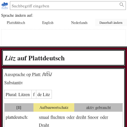
Sprache ändern auf:
Plattdüütsch
English
Nederlands
Dauerhaft ändern
auf Plattdeutsch
Litz
Aussprache op Platt:
/lɪt͡s/
Substantiv
Plural:
Lit­zen
f
de Litz
[1]
Aufbauwortschatz
aktiv gebraucht
plattdeutsch:
smaal
fluchten
oder
dreiht
Snoor
oder
Draht