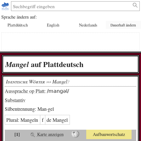
Sprache ändern auf:
Plattdüütsch
English
Nederlands
Dauerhaft ändern
auf Plattdeutsch
Man­gel
Identische Wörter ›››
Mangel
❔︎
Aussprache op Platt:
/manɡəl/
Substantiv
Silbentrennung:
Man·gel
Plural:
Man­geln
f
de Man­gel
[1]
Karte anzeigen
Aufbauwortschatz