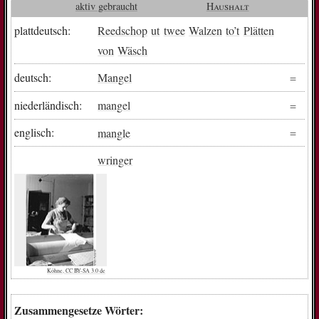
aktiv gebraucht
Haushalt
plattdeutsch:
Reedschop
ut
twee
Walzen
to
’t
Plätten
von
Wäsch
deutsch:
Mangel
niederländisch:
mangel
englisch:
mangle
wringer
Köhne, CC BY-SA 3.0 de
Zusammengesetze Wörter: