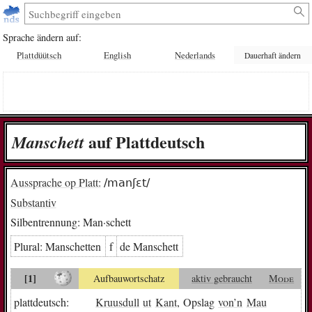
Sprache ändern auf:
Plattdüütsch
English
Nederlands
Dauerhaft ändern
auf Plattdeutsch
Man­schett
Aussprache op Platt:
/manʃɛt/
Substantiv
Silbentrennung:
Man·schett
Plural:
Man­schet­ten
f
de Man­schett
[1]
Aufbauwortschatz
aktiv gebraucht
Mode
plattdeutsch:
Kruusdull
ut
Kant
, Opslag
von
’n
Mau