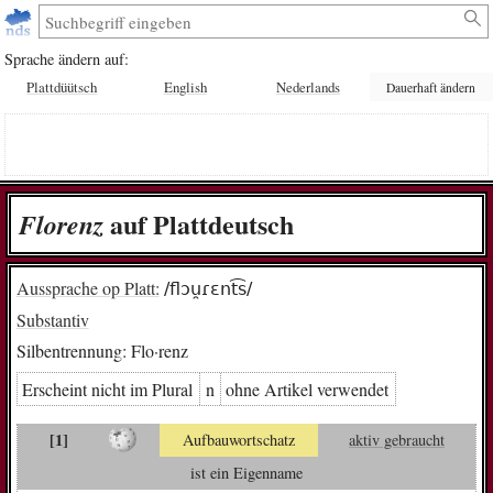
Sprache ändern auf:
Plattdüütsch
English
Nederlands
Dauerhaft ändern
auf Plattdeutsch
Flo­renz
Aussprache op Platt:
/flɔu̯ɾɛnt͡s/
Substantiv
Silbentrennung:
Flo·renz
Erscheint nicht im Plural
n
ohne Artikel verwendet
[1]
Aufbauwortschatz
aktiv gebraucht
ist ein Eigenname