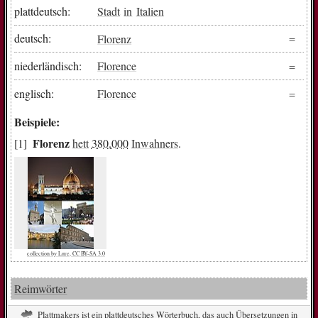
plattdeutsch:
Stadt
in
Italien
deutsch:
Florenz
niederländisch:
Florence
englisch:
Florence
Beispiele:
Florenz
hett
380.000
Inwahners
.
collection by Lure, CC BY-SA 3.0
Reimwörter
Plattmakers ist ein plattdeutsches Wörterbuch, das auch Übersetzungen in