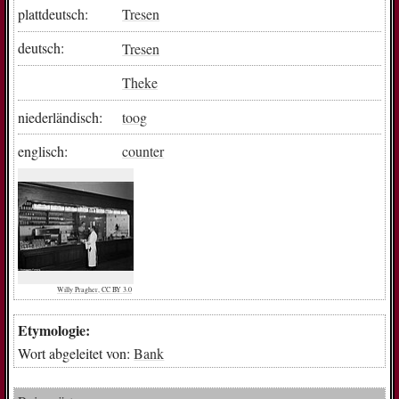
plattdeutsch:
Tresen
deutsch:
Tresen
Theke
niederländisch:
toog
englisch:
counter
Willy Pragher, CC BY 3.0
Etymologie:
Wort abgeleitet von:
Bank