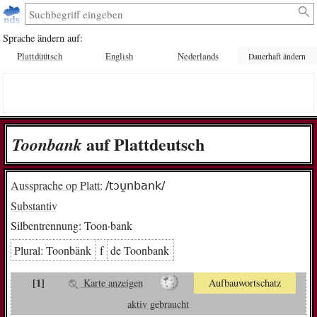
Sprache ändern auf:
Plattdüütsch
English
Nederlands
Dauerhaft ändern
auf Plattdeutsch
Toon­bank
Aussprache op Platt:
/tɔu̯nbank/
Substantiv
Silbentrennung:
Toon·bank
Plural:
Toon­bänk
f
de Toon­bank
[1]
Karte anzeigen
Aufbauwortschatz
aktiv gebraucht