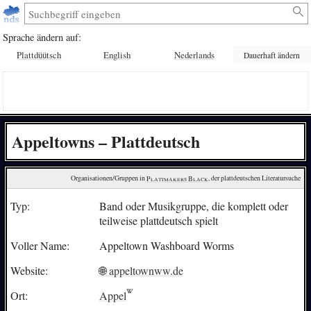
Sprache ändern auf:
Plattdüütsch
English
Nederlands
Dauerhaft ändern
Appeltowns – Plattdeutsch
Organisationen/Gruppen in 
Plattmakers Black
, der plattdeutschen Literatursuche
Typ:
Band oder Musikgruppe, die komplett oder
teilweise plattdeutsch spielt
Voller Name:
Appeltown Washboard Worms
Website:
🌐 appeltownww.de
Ort:
Appel