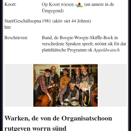
Koort:
Op Koort wiesen
(un annere in de
Ümgegend)
Start/Geschäftsopna
1981 (aktiv siet 44 Johren)
hm:
Beschrieven:
Band, de Boogie-Woogie-Skiffle-Rock in
verschedene Spraken speelt; nöömt sik för dat
plattdüütsche Programm ok
Appeldwatsch
Warken, de von de Organisatschoon
rutgeven worrn sünd