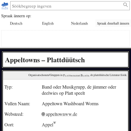
Spraak ännern op:
Deutsch
English
Nederlands
Spraak duurhaft ännern
Appeltowns – Plattdüütsch
Organisatschonen/Gruppen in 
Plattmakers Black
, de plattdüütsche Literatur-Söök
Typ:
Band oder Musikgrupp, de jümmer oder
deelwies op Platt speelt
Vullen Naam:
Appeltown Washboard Worms
Websteed:
🌐 appeltownww.de
Oort:
Appel