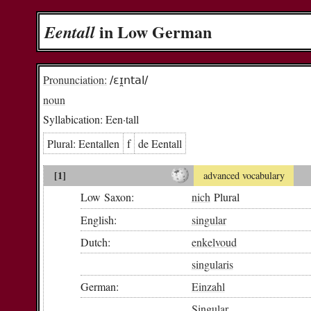
in Low German
Een­tall
Pronunciation:
/ɛɪ̯ntal/
noun
Syllabication:
Een·tall
Plural:
Een­tal­len
f
de Een­tall
[1]
advanced vocabulary
Low Saxon:
nich
Plural
English:
singular
Dutch:
enkelvoud
singularis
German:
Einzahl
Singular