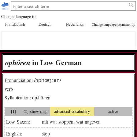
Change language to:
Plattdüütsch
Deutsch
Nederlands
Change language permanently
in Low German
op­hö­ren
Pronunciation:
/ɔphœɪ̯ɾən/
verb
Syllabication:
op·hö·ren
[1]
show map
advanced vocabulary
active
Low Saxon:
mit
wat
stoppen
,
wat
nageven
English:
stop