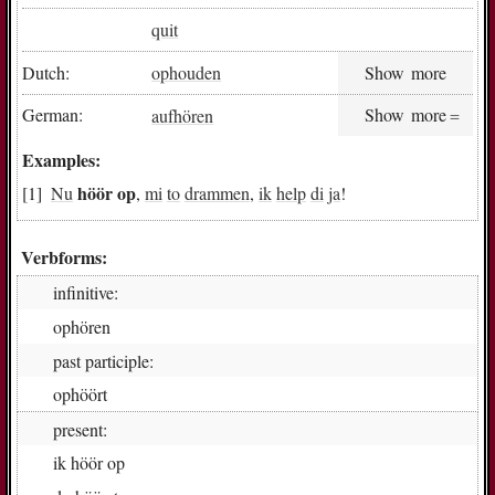
quit
Dutch:
ophouden
Show more
German:
aufhören
Show more
Examples:
höör
op
Nu
,
mi
to
drammen
,
ik
help
di
ja
!
Verbforms:
infinitive:
op­hö­ren
past participle:
op­höört
present:
ik
höör op