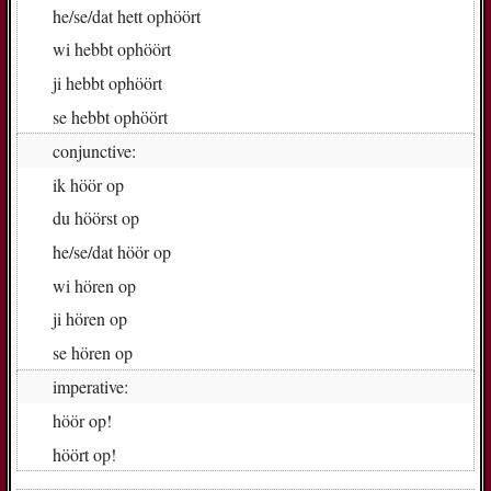
he/se/dat
hett op­höört
wi
hebbt op­höört
ji
hebbt op­höört
se
hebbt op­höört
conjunctive:
ik
höör op
du
höörst op
he/se/dat
höör op
wi
hö­ren op
ji
hö­ren op
se
hö­ren op
imperative:
höör op!
höört op!