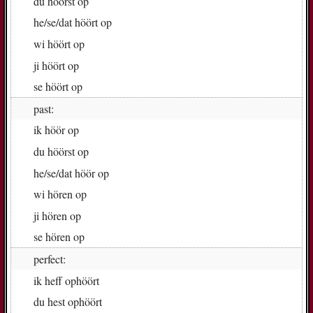
du
höörst op
he/se/dat
höört op
wi
höört op
ji
höört op
se
höört op
past:
ik
höör op
du
höörst op
he/se/dat
höör op
wi
hö­ren op
ji
hö­ren op
se
hö­ren op
perfect:
ik
heff op­höört
du
hest op­höört