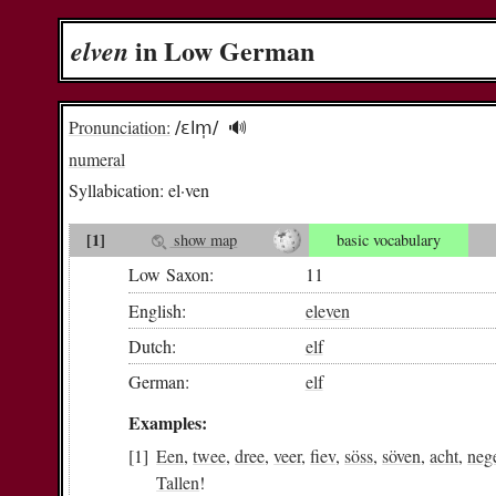
in Low German
el­ven
Pronunciation:
/ɛlm̩/
🔊︎
numeral
Syllabication:
el·ven
[1]
show map
basic vocabulary
Low Saxon:
11
English:
eleven
Dutch:
elf
German:
elf
Examples:
Een
,
twee
,
dree
,
veer
,
fiev
,
söss
,
söven
,
acht
,
neg
Tallen
!