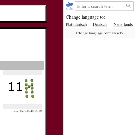
Change language to:
Plattdüütsch
Deutsch
Nederlands
Change language permanently
Javier Carro, CC-BY-SA-3.0