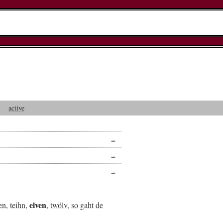
active
elven
en
,
teihn
,
,
twölv
,
so
gaht
de