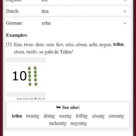
Dutch:
tien
German:
zehn
Examples:
teihn
Een
,
twee
,
dree
,
veer
,
fiev
,
söss
,
söven
,
acht
,
negen
,
,
elven
,
twölv
,
so
gaht
de
Tallen
!
Javier Carro, CC-BY-SA-3.0
⮩ See also:
teihn
twintig
dörtig
veertig
föfftig
sösstig
söventig
tachentig
negentig