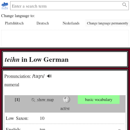
Change language to:
Plattdüütsch
Deutsch
Nederlands
Change language permanently
in Low German
teihn
Pronunciation:
/taɪ̯n/
🔊︎
numeral
[1]
show map
basic vocabulary
active
Low Saxon:
10
English:
ten