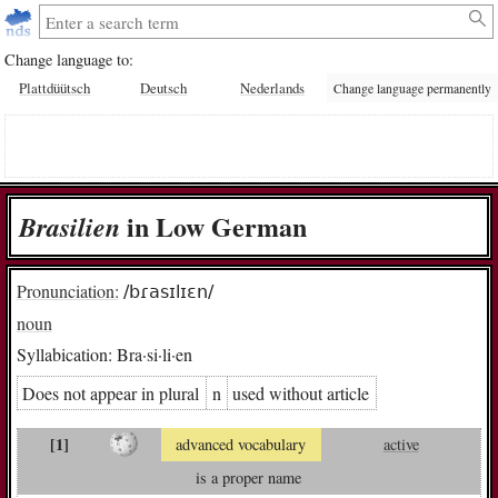
Change language to:
Plattdüütsch
Deutsch
Nederlands
Change language permanently
in Low German
Bra­si­li­en
Pronunciation:
/bɾasɪlɪɛn/
noun
Syllabication:
Bra·si·li·en
Does not appear in plural
n
used without article
[1]
advanced vocabulary
active
is a proper name