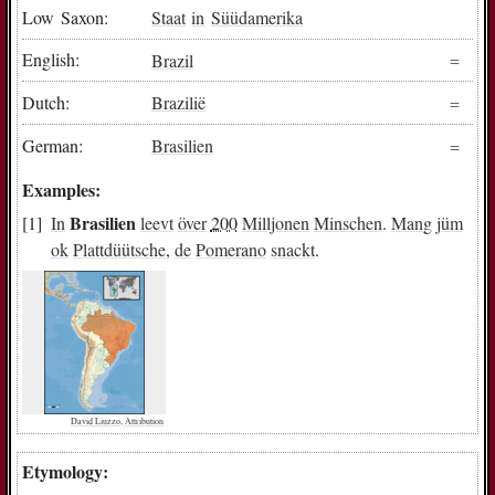
Low Saxon:
Staat
in
Süüdamerika
English:
Brazil
Dutch:
Brazilië
German:
Brasilien
Examples:
Brasilien
In
leevt
över
200
Milljonen
Minschen
.
Mang
jüm
ok
Plattdüütsche
,
de
Pomerano
snackt
.
David Liuzzo, Attribution
Etymology: