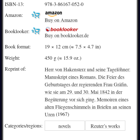
ISBN-13:
978-3-86167-052-0
Amazon:
Buy on Amazon
Booklooker:
Buy on booklooker.de
Book format:
19 × 12 cm (≈ 7.5 × 4.7 in)
Weight:
450 g (≈ 15.9 oz.)
Reprint of:
Herr von Hakensterz und seine Tagelöhner:
Manuskript eines Romans. Die Feier des
Geburtstages der regierenden Frau Gräfin,
wie sie am 29. und 30. Mai 1842 in der
Begüterung vor sich ging. Memoiren eines
alten Fliegenschimmels in Briefen an seinen
Uren
(1967)
Categories/
regions:
novels
Reuter’s works