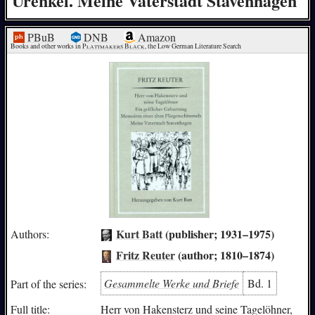
Urenkel. Meine Vaterstadt Stavenhagen
PBuB
DNB
Amazon
Books and other works in 
Plattmakers Black
, the Low German Literature Search
Kurt Batt
(publisher; 1931–1975)
Authors:
Fritz Reuter
(author; 1810–1874)
Gesammelte Werke und Briefe
Bd. 1
Part of the series:
Full title:
Herr von Hakensterz und seine Tagelöhner,