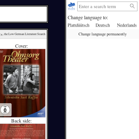
Change language to:
Plattdüütsch
Deutsch
Nederlands
Change language permanently
ck
, the Low German Literature Search
Cover:
Back side: