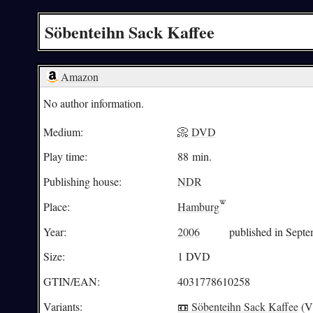
Söbenteihn Sack Kaffee
Amazon
No author information.
Medium:
📀 DVD
Play time:
88 min.
Publishing house:
NDR
Place:
Hamburg
Year:
2006
published in Sept
Size:
1 DVD
GTIN/EAN:
4031778610258
Variants:
📼
Söbenteihn Sack Kaffee
(Vi