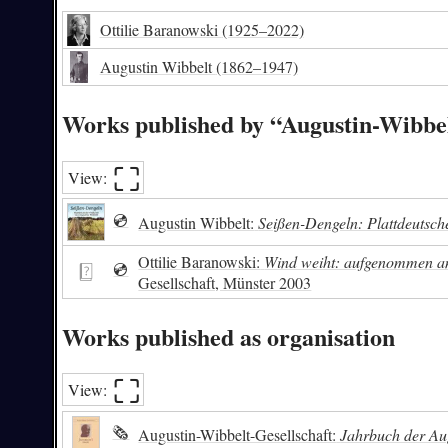
Ottilie Baranowski
(1925–2022)
Augustin Wibbelt
(1862–1947)
Works published by “Augustin-Wibbel
⛶︎
View:
💿
Augustin Wibbelt:
Seißen-Dengeln: Plattdeutsch
Ottilie Baranowski:
Wind weiht: aufgenommen am
💿
Gesellschaft, Münster 2003
Works published as organisation
⛶︎
View:
🗞
Augustin-Wibbelt-Gesellschaft:
Jahrbuch der Aug