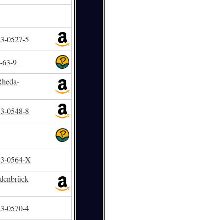
23-0527-5
-63-9
Rheda-
23-0548-8
23-0564-X
edenbrück
23-0570-4