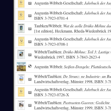
📖
Augustin-Wibbelt-Gesellschaft:
Jahrbuch der Aug
Augustin-Wibbelt-Gesellschaft:
Jahrbuch der Aug
📖
ISBN
3-7923-0701-4
Taubken/Wibbelt:
Wat de aolle Drüke-Möhne dao
📖
[1st edition], Heckmann, Rheda-Wiedenbrück 1
Augustin-Wibbelt-Gesellschaft:
Jahrbuch der Aug
📖
ISBN
3-7923-0708-1
Wibbelt/Taubken:
Drüke-Möhne: Teil 3: Lustige
📖
Wiedenbrück 1997,
ISBN
3-7843-2623-4
💿
Augustin Wibbelt:
Seißen-Dengeln: Plattdeutsch
Wibbelt/Taubken:
De Strunz: ne Industrie- un B
📖
Landwirtschaftsverlag, Münster 1998,
ISBN
3-7
Augustin-Wibbelt-Gesellschaft:
Jahrbuch der Aug
📖
ISBN
3-7923-0726-X
Wibbelt/Taubken:
Pastraoten-Gaoren: Gedichte 
📖
Landwirtschaftsverlag, Münster 1999,
ISBN
3-7