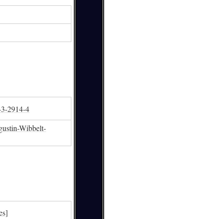
43-2914-4
ustin-Wibbelt-
es]