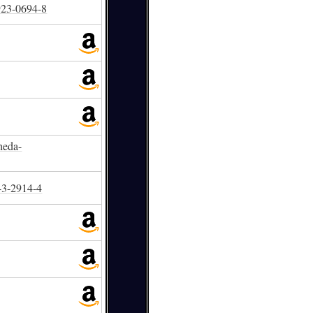
923-0694-8
heda-
43-2914-4