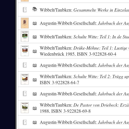
📚
Wibbelt/Taubken:
Gesammelte Werke in Einzela
📖
Augustin-Wibbelt-Gesellschaft:
Jahrbuch der Aug
📖
Wibbelt/Taubken:
Schulte Witte: Teil 1: In de Sta
Wibbelt/Taubken:
Drüke-Möhne: Teil 1: Lustige
📖
Wiedenbrück 1985,
ISBN
3-922828-60-4
📖
Augustin-Wibbelt-Gesellschaft:
Jahrbuch der Aug
Wibbelt/Taubken:
Schulte Witte: Teil 2: Trügg up
📖
ISBN
3-922828-64-7
📖
Augustin-Wibbelt-Gesellschaft:
Jahrbuch der Aug
Wibbelt/Taubken:
De Pastor von Driebeck: Erzä
📖
1988,
ISBN
3-922828-69-8
📖
Augustin-Wibbelt-Gesellschaft:
Jahrbuch der Aug