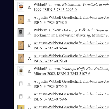
Wibbelt/Taubken:
Kleinkraom: Vertellsels in mön
📖
1999,
ISBN
3-7843-2995-0
Augustin-Wibbelt-Gesellschaft:
Jahrbuch der Aug
📖
ISBN
3-7923-0738-3
Wibbelt/Taubken:
Dat ganze Volk steiht Hand in
📖
Heckmann im Landwirtschaftsverlag, Münster 2
Augustin-Wibbelt-Gesellschaft:
Jahrbuch der Aug
📖
ISBN
3-7923-0746-4
Augustin-Wibbelt-Gesellschaft:
Jahrbuch der Aug
📖
ISBN
3-7923-0751-0
Wibbelt/Taubken:
Wildrups Hoff: Eine Erzählun
📖
Münster 2002,
ISBN
3-7843-3107-6
Augustin-Wibbelt-Gesellschaft:
Jahrbuch der Aug
📖
ISBN
3-7923-0755-3
Augustin-Wibbelt-Gesellschaft:
Jahrbuch der Aug
📖
ISBN
3-7923-0759-6
Augustin-Wibbelt-Gesellschaft:
Jahrbuch der Aug