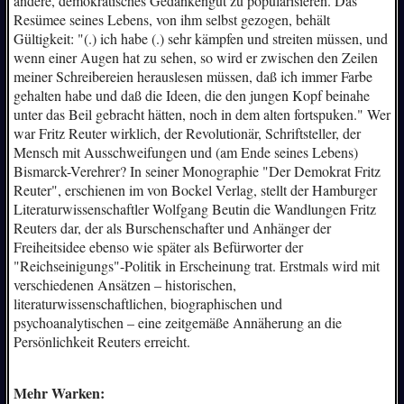
andere, demokratisches Gedankengut zu popularisieren. Das
Resümee seines Lebens, von ihm selbst gezogen, behält
Gültigkeit: "(.) ich habe (.) sehr kämpfen und streiten müssen, und
wenn einer Augen hat zu sehen, so wird er zwischen den Zeilen
meiner Schreibereien herauslesen müssen, daß ich immer Farbe
gehalten habe und daß die Ideen, die den jungen Kopf beinahe
unter das Beil gebracht hätten, noch in dem alten fortspuken." Wer
war Fritz Reuter wirklich, der Revolutionär, Schriftsteller, der
Mensch mit Ausschweifungen und (am Ende seines Lebens)
Bismarck-Verehrer? In seiner Monographie "Der Demokrat Fritz
Reuter", erschienen im von Bockel Verlag, stellt der Hamburger
Literaturwissenschaftler Wolfgang Beutin die Wandlungen Fritz
Reuters dar, der als Burschenschafter und Anhänger der
Freiheitsidee ebenso wie später als Befürworter der
"Reichseinigungs"-Politik in Erscheinung trat. Erstmals wird mit
verschiedenen Ansätzen – historischen,
literaturwissenschaftlichen, biographischen und
psychoanalytischen – eine zeitgemäße Annäherung an die
Persönlichkeit Reuters erreicht.
Mehr Warken: