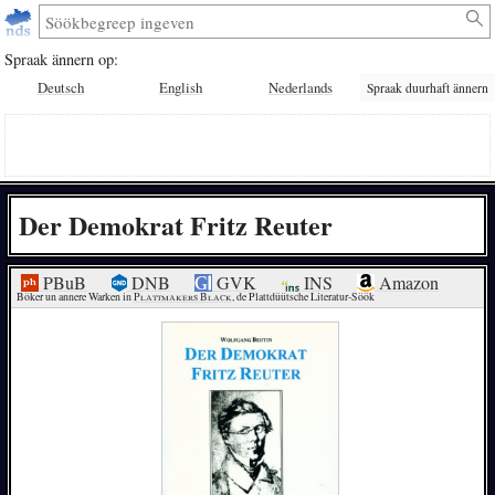
Spraak ännern op:
Deutsch
English
Nederlands
Spraak duurhaft ännern
Der Demokrat Fritz Reuter
PBuB
DNB
GVK
INS
Amazon
Böker un annere Warken in 
Plattmakers Black
, de Plattdüütsche Literatur-Söök