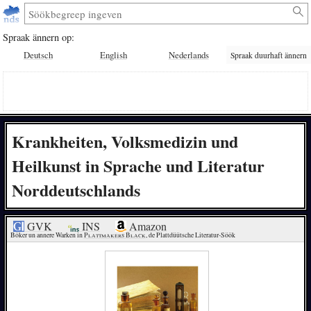
Spraak ännern op:
Deutsch
English
Nederlands
Spraak duurhaft ännern
Krankheiten, Volksmedizin und
Heilkunst in Sprache und Literatur
Norddeutschlands
GVK
INS
Amazon
Böker un annere Warken in 
Plattmakers Black
, de Plattdüütsche Literatur-Söök