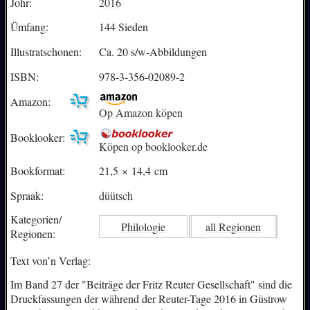
Johr:
2016
Ümfang:
144 Sieden
Illustratschonen:
Ca. 20 s/w-Abbildungen
ISBN:
978-3-356-02089-2
Amazon:
Op Amazon köpen
Booklooker:
Köpen op booklooker.de
Bookformat:
21,5 × 14,4 cm
Spraak:
düütsch
Kategorien/
Philologie
all Regionen
Regionen:
Text von’n Verlag:
Im Band 27 der "Beiträge der Fritz Reuter Gesellschaft" sind die
Druckfassungen der während der Reuter-Tage 2016 in Güstrow