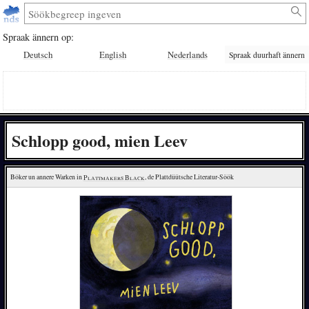
Spraak ännern op:
Deutsch
English
Nederlands
Spraak duurhaft ännern
Schlopp good, mien Leev
Böker un annere Warken in 
Plattmakers Black
, de Plattdüütsche Literatur-Söök