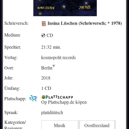
Insina Lüschen
(Schrieversch; * 1978)
Schrieversch:
Medium:
💿 CD
Speeltiet:
21:32 min.
Verlag:
kosmopolit records
Oort:
Berlin
Johr:
2018
Ümfang:
1 CD
Plattschapp:
Op Plattschapp.de köpen
Spraak:
plattdüütsch
Kategorien/
Musik
Oostfreesland
Regionen: