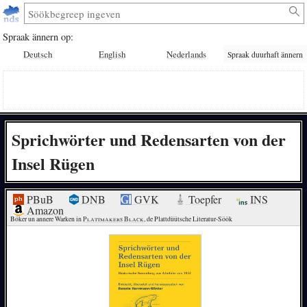
Spraak ännern op:
Deutsch
English
Nederlands
Spraak duurhaft ännern
Sprichwörter und Redensarten von der
Insel Rügen
PBuB
DNB
GVK
Toepfer
INS
Amazon
Böker un annere Warken in 
Plattmakers Black
, de Plattdüütsche Literatur-Söök