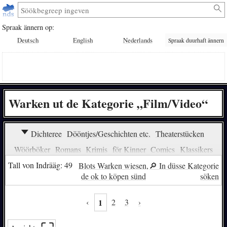
Spraak ännern op:
Deutsch
English
Nederlands
Spraak duurhaft ännern
Warken ut de Kategorie „Film/Video“
Dichteree
Dööntjes/Geschichten etc.
Theaterstücken
Wöörböker
Romans
Krimis
för Kinner
Comics
Klassikers
Wiehnachten
Saakböker
Musik
Religion
Erotik
Jägeree
Tall von Indrääg: 49
Blots Warken wiesen,
🔎︎ In düsse Kategorie
de ok to köpen sünd
söken
Höörböker
Höörspelen
Spraak lehren (Kinner)
Spraak lehren (Grote)
Politik
Linguistik
Philologie
‹
1
2
3
›
Määrken/Sagen
över’n Krieg
Eten/Kaken
Fantasy
över de Leevd
Radels/Puzzle/Quiz
Seggwiesen
to’n Lachen