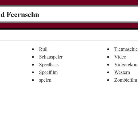
ld Feernsehn
Rull
Tietmaschi
Schauspeler
Video
Speelbaas
Videorekor
Speelfilm
Western
spelen
Zombiefilm