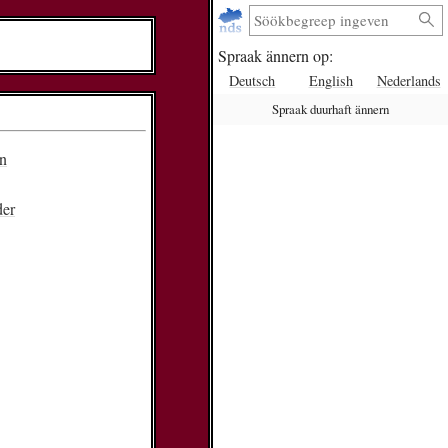
Spraak ännern op:
Deutsch
English
Nederlands
Spraak duurhaft ännern
en
der