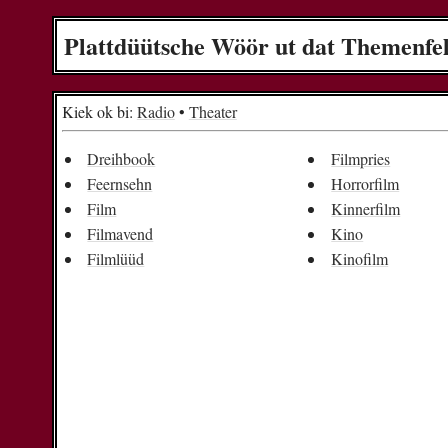
Plattdüütsche Wöör ut dat Themenfe
Kiek ok bi:
Radio
•
Theater
Dreihbook
Filmpries
Feernsehn
Horrorfilm
Film
Kinnerfilm
Filmavend
Kino
Filmlüüd
Kinofilm