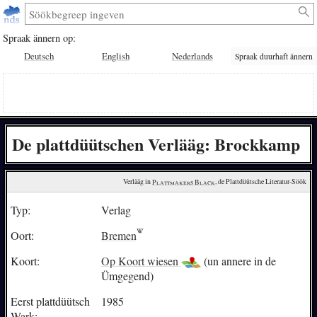
Spraak ännern op:
Deutsch
English
Nederlands
Spraak duurhaft ännern
De plattdüütschen Verlääg: Brockkamp
Verlääg in 
Plattmakers Black
, de Plattdüütsche Literatur-Söök
Typ:
Verlag
Oort:
Bremen
Koort:
Op Koort wiesen
(un annere in de
Ümgegend)
Eerst plattdüütsch
1985
Wark: