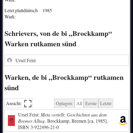
Letzt plattdüütsch
1985
Wark:
Schrievers, von de bi „Brockkamp“
Warken rutkamen sünd
Ursel Feist
Warken, de bi „Brockkamp“ rutkamen
sünd
⛶︎
Ansicht:
Oplagen:
All
Eerste
Letzte
Ursel Feist:
Meta vertellt: Geschichten aus dem
Bremer Alltag.
Brockkamp, Bremen [ca. 1985],
ISBN
3-922496-21-0