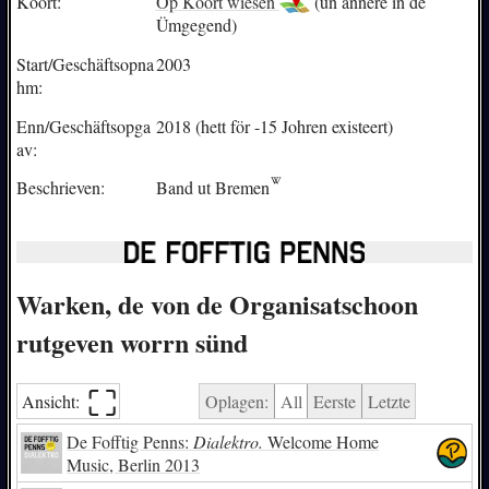
Koort:
Op Koort wiesen
(un annere in de
Ümgegend)
Start/Geschäftsopna
2003
hm:
Enn/Geschäftsopga
2018 (hett för -15 Johren existeert)
av:
Beschrieven:
Band ut
Bremen
Warken, de von de Organisatschoon
rutgeven worrn sünd
⛶︎
Ansicht:
Oplagen:
All
Eerste
Letzte
De Fofftig Penns:
Dialektro.
Welcome Home
Music, Berlin 2013