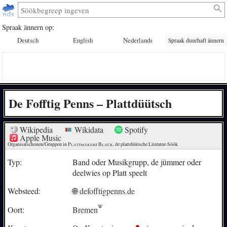
Spraak ännern op:
Deutsch
English
Nederlands
Spraak duurhaft ännern
De Fofftig Penns – Plattdüütsch
Wikipedia
Wikidata
Spotify
Apple Music
Organisatschonen/Gruppen in 
Plattmakers Black
, de plattdüütsche Literatur-Söök
Typ:
Band oder Musikgrupp, de jümmer oder
deelwies op Platt speelt
Websteed:
🌐 defofftigpenns.de
Oort:
Bremen