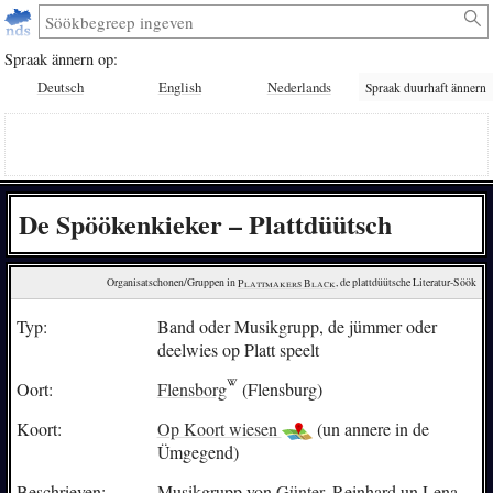
Spraak ännern op:
Deutsch
English
Nederlands
Spraak duurhaft ännern
De Spöökenkieker – Plattdüütsch
Organisatschonen/Gruppen in 
Plattmakers Black
, de plattdüütsche Literatur-Söök
Typ:
Band oder Musikgrupp, de jümmer oder
deelwies op Platt speelt
Oort:
Flensborg
(Flensburg)
Koort:
Op Koort wiesen
(un annere in de
Ümgegend)
Beschrieven:
Musikgrupp von
Günter
, Reinhard un Lena