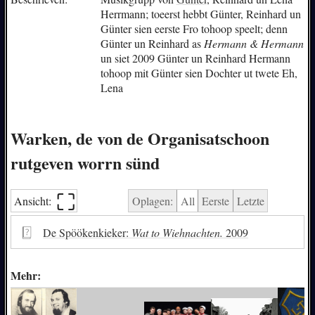
Herrmann; toeerst hebbt Günter, Reinhard un
Günter sien eerste Fro tohoop speelt; denn
Günter un Reinhard as
Hermann & Hermann
un siet 2009 Günter un Reinhard Hermann
tohoop mit Günter sien Dochter ut twete Eh,
Lena
Warken, de von de Organisatschoon
rutgeven worrn sünd
⛶︎
Ansicht:
Oplagen:
All
Eerste
Letzte
De Spöökenkieker:
Wat to Wiehnachten.
2009
Mehr: